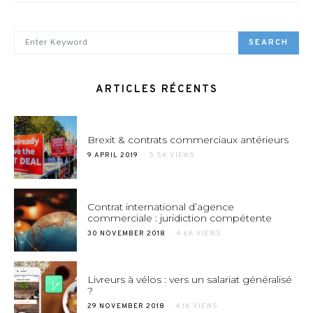
SEARCH FOR:
SEARCH
ARTICLES RÉCENTS
Brexit & contrats commerciaux antérieurs
POSTED
9 APRIL 2019
5.5K VIEWS
ON
Contrat international d’agence
commerciale : juridiction compétente
POSTED
30 NOVEMBER 2018
4.6K VIEWS
ON
Livreurs à vélos : vers un salariat généralisé
?
POSTED
29 NOVEMBER 2018
4.1K VIEWS