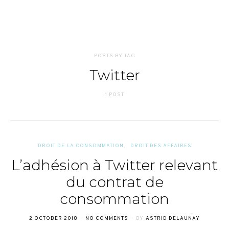
POSTS BY TAG
Twitter
1 POST
DROIT DE LA CONSOMMATION
DROIT DES AFFAIRES
L’adhésion à Twitter relevant
du contrat de
consommation
POSTED
2 OCTOBER 2018
NO COMMENTS
BY
ASTRID DELAUNAY
ON