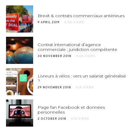
Brexit & contrats commerciaux antérieurs
POSTED
9 APRIL 2019
5.5K VIEWS
ON
Contrat international d’agence
commerciale : juridiction compétente
POSTED
30 NOVEMBER 2018
4.6K VIEWS
ON
Livreurs à vélos : vers un salariat généralisé
?
POSTED
29 NOVEMBER 2018
4.1K VIEWS
ON
Page fan Facebook et données
personnelles
POSTED
2 OCTOBER 2018
4.1K VIEWS
ON