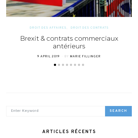
DROIT DES AFFAIRES
DROIT DES CONTRATS
Brexit & contrats commerciaux
antérieurs
POSTED
9 APRIL 2019
BY
MARIE FILLINGER
ON
SEARCH FOR:
SEARCH
ARTICLES RÉCENTS