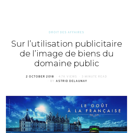
DROIT DES AFFAIRES
Sur l’utilisation publicitaire
de l’image de biens du
domaine public
POSTED
2 OCTOBER 2018
4.7K VIEWS
3 MINUTE READ
ON
BY
ASTRID DELAUNAY